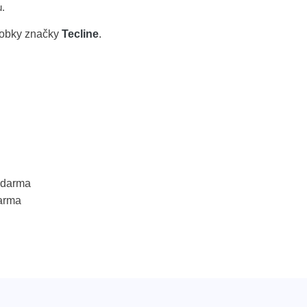
u.
robky značky
Tecline
.
 zdarma
arma