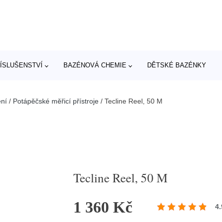
ÍSLUŠENSTVÍ
BAZÉNOVÁ CHEMIE
DĚTSKÉ BAZÉNKY
ní
/
Potápěčské měřicí přístroje
/
Tecline Reel, 50 M
Tecline Reel, 50 M
1 360 Kč
4.