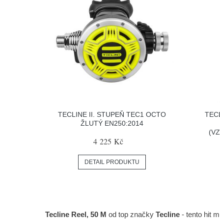
TECLINE II. STUPEŇ TEC1 OCTO
TEC
ŽLUTÝ EN250:2014
(VZ
4 225 Kč
DETAIL PRODUKTU
Tecline Reel, 50 M
od top značky
Tecline
- tento hit 