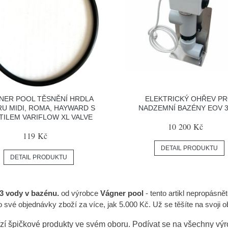
NER POOL TĚSNĚNÍ HRDLA
ELEKTRICKÝ OHŘEV P
RU MIDI, ROMA, HAYWARD S
NADZEMNÍ BAZÉNY EOV 
TILEM VARIFLOW XL VALVE
10 200 Kč
119 Kč
DETAIL PRODUKTU
DETAIL PRODUKTU
3 vody v bazénu.
od výrobce
Vágner pool
- tento artikl nepropásně
o své objednávky zboží za více, jak 5.000 Kč. Už se těšíte na svoji 
zí špičkové produkty ve svém oboru. Podívat se na všechny vý