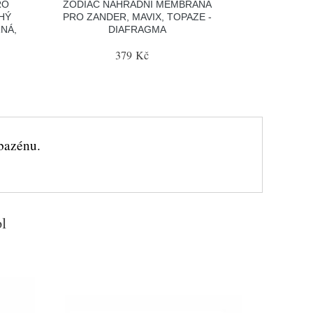
RO
ZODIAC NÁHRADNÍ MEMBRÁNA
HÝ
PRO ZANDER, MAVIX, TOPAZE -
NÁ,
DIAFRAGMA
379 Kč
bazénu.
l