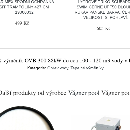
RIMEX SPODNÍ OCHRANNÁ
LYCROVÉ TRIKO SCUBAP
SÍŤ TRAMPOLÍNY 427 CM
SWIM ČERNÉ UPF50 DLOU
19000032
RUKÁV PÁNSKÉ BARVA: ČER
VELIKOST: S, POHLAVÍ:
499 Kč
605 Kč
ý výměník OVB 300 88kW do cca 100 - 120 m3 vody v 
Kategorie:
Ohřev vody
,
Tepelné výměníky
Další produkty od výrobce
Vágner pool
Vágner poo