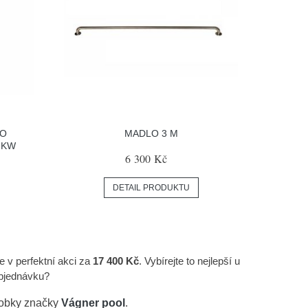
RO
MADLO 3 M
3KW
6 300 Kč
DETAIL PRODUKTU
te v perfektní akci za
17 400 Kč
. Vybírejte to nejlepší u
objednávku?
robky značky
Vágner pool
.