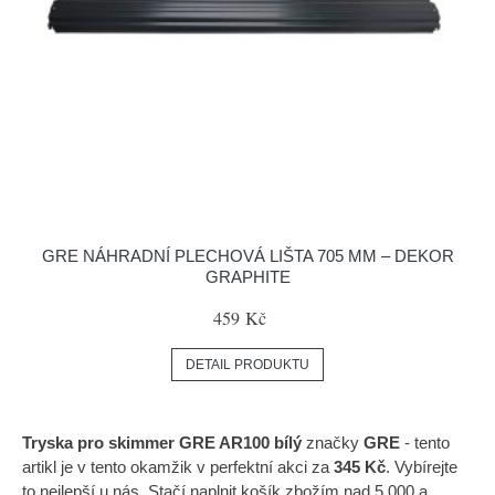
GRE NÁHRADNÍ PLECHOVÁ LIŠTA 705 MM – DEKOR
GRAPHITE
459 Kč
DETAIL PRODUKTU
Tryska pro skimmer GRE AR100 bílý
značky
GRE
- tento
artikl je v tento okamžik v perfektní akci za
345 Kč
. Vybírejte
to nejlepší u nás. Stačí naplnit košík zbožím nad 5.000 a