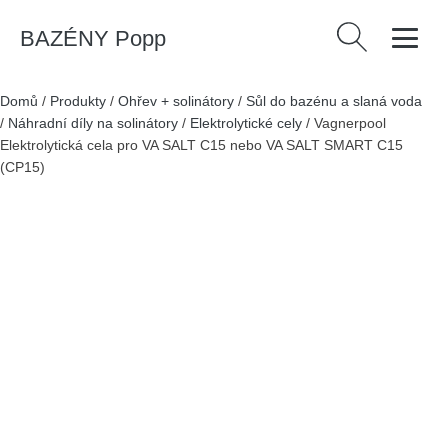
BAZÉNY Popp
Vyhledávání
Domů
/
Produkty
/
Ohřev + solinátory
/
Sůl do bazénu a slaná voda
/
Náhradní díly na solinátory
/
Elektrolytické cely
/
Vagnerpool
Elektrolytická cela pro VA SALT C15 nebo VA SALT SMART C15
(CP15)