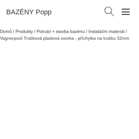
BAZÉNY Popp
Vyhledávání
Domů
/
Produkty
/
Potrubí + stavba bazénu
/
Instalační materiál
/
Vagnerpool Trubková plastová svorka - příchytka na trubku 32mm