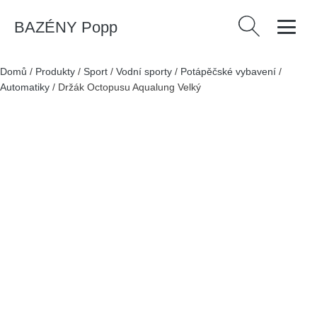
BAZÉNY Popp
Vyhledávání
Domů
/
Produkty
/
Sport
/
Vodní sporty
/
Potápěčské vybavení
/
Automatiky
/
Držák Octopusu Aqualung Velký