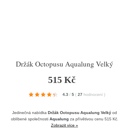
Držák Octopusu Aqualung Velký
515 Kč
4.3
/
5
(
27
hodnocení
)
Jedinečná nabídka
Držák Octopusu Aqualung Velký
od
oblíbené společnosti
Aqualung
za přívětivou cenu 515 Kč.
Zobrazit více »