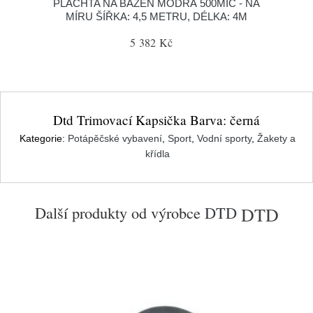
PLACHTA NA BAZÉN MODRÁ 500MIC - NA
MÍRU ŠÍŘKA: 4,5 METRU, DÉLKA: 4M
5 382 Kč
Dtd Trimovací Kapsička Barva: černá
Kategorie:
Potápěčské vybavení
,
Sport
,
Vodní sporty
,
Žakety a
křídla
Další produkty od výrobce
DTD
DTD