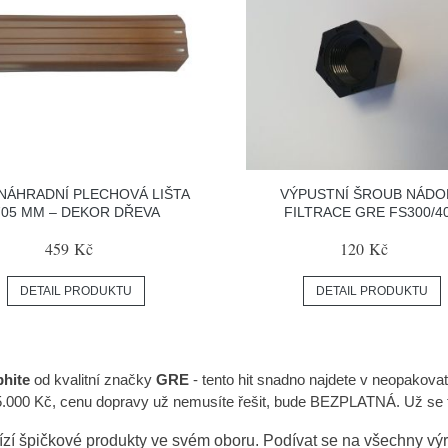
NÁHRADNÍ PLECHOVÁ LIŠTA
VÝPUSTNÍ ŠROUB NÁDO
705 MM – DEKOR DŘEVA
FILTRACE GRE FS300/4
459 Kč
120 Kč
DETAIL PRODUKTU
DETAIL PRODUKTU
phite
od kvalitní značky
GRE
- tento hit snadno najdete v neopakova
5.000 Kč, cenu dopravy už nemusíte řešit, bude BEZPLATNÁ. Už se t
zí špičkové produkty ve svém oboru. Podívat se na všechny v