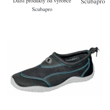
Další produkty od výrobce
Scubapro
Scubapro