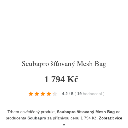
Scubapro šíťovaný Mesh Bag
1 794 Kč
4.2
/
5
(
19
hodnocení
)
Trhem osvědčený produkt,
Scubapro šíťovaný Mesh Bag
od
producenta
Scubapro
za příznivou cenu 1 794 Kč.
Zobrazit více
»