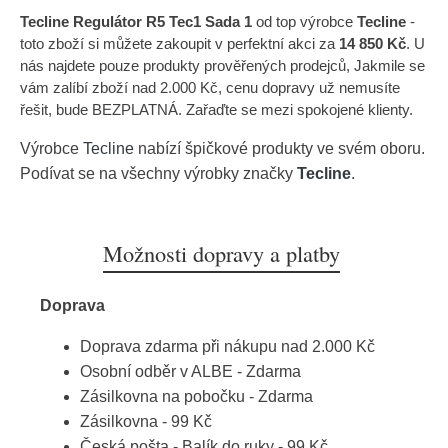
Tecline Regulátor R5 Tec1 Sada 1
od top výrobce
Tecline
-
toto zboží si můžete zakoupit v perfektní akci za
14 850 Kč
. U
nás najdete pouze produkty prověřených prodejců, Jakmile se
vám zalíbí zboží nad 2.000 Kč, cenu dopravy už nemusíte
řešit, bude BEZPLATNÁ. Zařaďte se mezi spokojené klienty.
Výrobce
Tecline
nabízí špičkové produkty ve svém oboru.
Podívat se na všechny výrobky značky
Tecline
.
Možnosti dopravy a platby
Doprava
Doprava zdarma při nákupu nad 2.000 Kč
Osobní odběr v ALBE - Zdarma
Zásilkovna na pobočku - Zdarma
Zásilkovna - 99 Kč
Česká pošta - Balík do ruky - 99 Kč